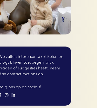
We zullen interessante artikelen en
blogs blijven toevoegen; als u
vragen of suggesties heeft, neem
dan contact met ons op.
Volg ons op de socials!