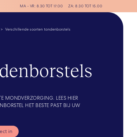
MA - VR:
8.30 TOT 17.00
ZA:
8.30 TOT 15.00
Verschillende soorten tandenborstels
denborstels
TE MONDVERZORGING. LEES HIER
NBORSTEL HET BESTE PAST BIJ UW
rect in