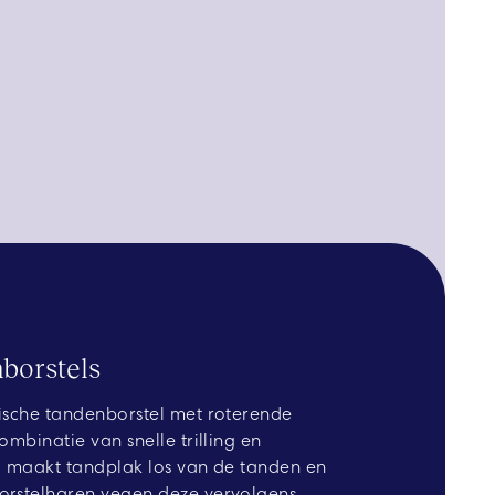
borstels
rische tandenborstel met roterende
ombinatie van snelle trilling en
ing maakt tandplak los van de tanden en
orstelharen vegen deze vervolgens