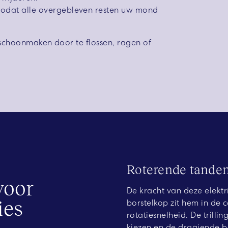
odat alle overgebleven resten uw mond
 schoonmaken door te flossen, ragen of
Roterende tanden
voor
De kracht van deze elekt
ies
borstelkop zit hem in de c
rotatiesnelheid. De trill
kiezen en de draaiende b