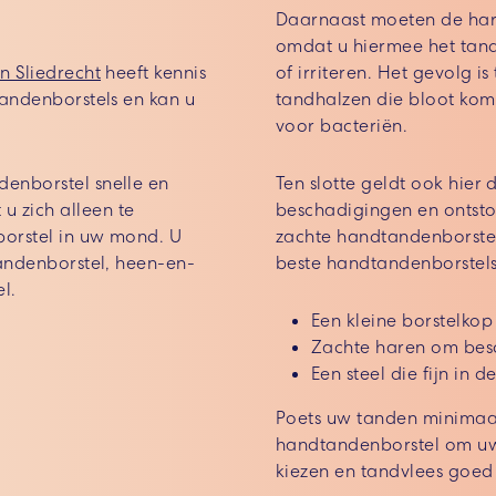
Daarnaast moeten de haren
omdat u hiermee het tand
in Sliedrecht
heeft kennis
of irriteren. Het gevolg i
tandenborstels en kan u
tandhalzen die bloot kome
voor bacteriën.
denborstel snelle en
Ten slotte geldt ook hier
 zich alleen te
beschadigingen en ontsto
borstel in uw mond. U
zachte handtandenborstel
tandenborstel, heen-en-
beste handtandenborstel
l.
Een kleine borstelko
Zachte haren om bes
Een steel die fijn in d
P
oets uw tanden minimaa
handtandenborstel om uw 
kiezen en tandvlees goed