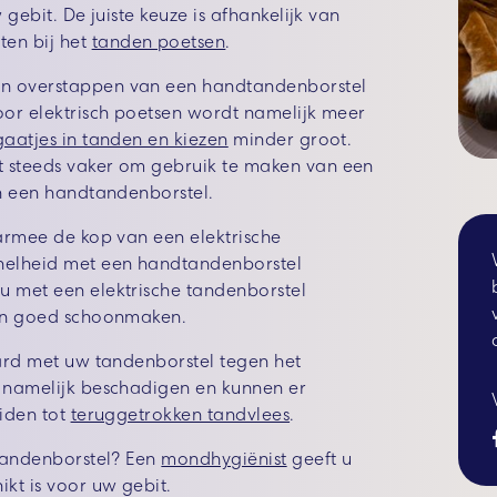
 gebit. De juiste keuze is afhankelijk van
en bij het
tanden poetsen
.
en overstappen van een handtandenborstel
oor elektrisch poetsen wordt namelijk meer
gaatjes in tanden en kiezen
minder groot.
 steeds vaker om gebruik te maken van een
an een handtandenborstel.
aarmee de kop van een elektrische
snelheid met een handtandenborstel
u met een elektrische tandenborstel
 en goed schoonmaken.
hard met uw tandenborstel tegen het
s namelijk beschadigen en kunnen er
eiden tot
teruggetrokken tandvlees
.
 tandenborstel? Een
mondhygiënist
geeft u
kt is voor uw gebit.