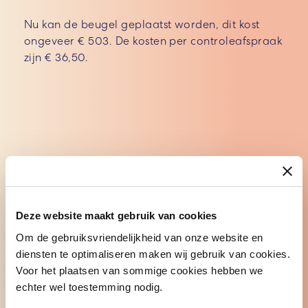
Nu kan de beugel geplaatst worden, dit kost
ongeveer € 503. De kosten per controleafspraak
zijn € 36,50.
Buitenboordbeugel
verzekering
Deze website maakt gebruik van cookies
Orthodontie
(buitenboordbeugel) valt
Om de gebruiksvriendelijkheid van onze website en
normaliter niet in de basisverzekering. Voor
diensten te optimaliseren maken wij gebruik van cookies.
kinderen is het belangrijk dat één van de ouders
Voor het plaatsen van sommige cookies hebben we
een aanvullende verzekering heeft die dit
echter wel toestemming nodig.
vergoedt.