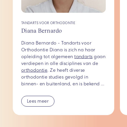
TANDARTS VOOR ORTHODONTIE
Diana Bernardo
Diana Bernardo - Tandarts voor 
Orthodontie Diana is zich na haar 
opleiding tot algemeen 
tandarts
 gaan 
verdiepen in alle disciplines van de 
orthodontie
. Ze heeft diverse 
orthodontie studies gevolgd in 
binnen- en buitenland, en is bekend 
met alle mogelijkheden om met u een 
rechte, mooie en gezonde lach te 
Lees meer
creëren. Gespecialiseerd als tandarts 
voor orthodontie richt ze zich nu 
volledig op dit vakgebied waarmee 
ze mensen helpt aan hun 