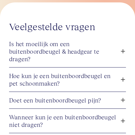
droomglimlach. Diana behandelt 
volwassenen, maar is met haar 
vriendelijke persoonlijkheid ook een 
Veelgestelde vragen
erg fijne behandelaar voor kinderen. 
Veel volwassenen kiezen voor het 
bijna onzichtbare 
Invisalign-systeem
Is het moeilijk om een
dat bijna niet opvalt, waarvoor Diana 
buitenboordbeugel & headgear te
in 2018 speciaal is opgeleid en 
dragen?
waarmee ze inmiddels erg veel 
ervaring heeft. BIG: 
69919409002
Hoe kun je een buitenboordbeugel en
pet schoonmaken?
Doet een buitenboordbeugel pijn?
Wanneer kun je een buitenboordbeugel
niet dragen?