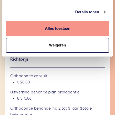
We kijken graag voor u na of de
Details tonen
beugelbehandeling voor uw kind geheel of
gedeeltelijk wordt vergoed door uw
zorgverzekeraar.
Alles toestaan
Weigeren
Orthodontie
Richtprijs
Orthodontie consult
€ 28,83
Uitwerking behandelplan orthodontie
€ 310,86
Orthodontie behandeling 2 tot 3 jaar (totale
behandeling)