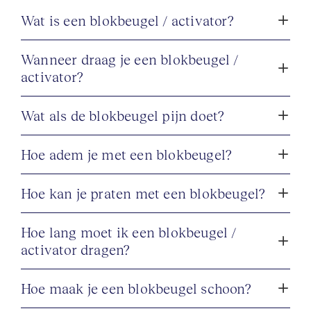
bijna onzichtbare 
Invisalign-systeem
Wat is een blokbeugel / activator?
dat bijna niet opvalt, waarvoor Diana 
in 2018 speciaal is opgeleid en 
Wanneer draag je een blokbeugel /
waarmee ze inmiddels erg veel 
activator?
ervaring heeft. BIG: 
69919409002
Wat als de blokbeugel pijn doet?
Hoe adem je met een blokbeugel?
Hoe kan je praten met een blokbeugel?
Hoe lang moet ik een blokbeugel /
activator dragen?
Hoe maak je een blokbeugel schoon?