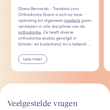
Diana Bernardo - Tandarts voor 
Orthodontie Diana is zich na haar 
opleiding tot algemeen 
tandarts
 gaan 
verdiepen in alle disciplines van de 
orthodontie
. Ze heeft diverse 
orthodontie studies gevolgd in 
binnen- en buitenland, en is bekend 
met alle mogelijkheden om met u een 
rechte, mooie en gezonde lach te 
Lees meer
creëren. Gespecialiseerd als tandarts 
voor orthodontie richt ze zich nu 
volledig op dit vakgebied waarmee 
ze mensen helpt aan hun 
droomglimlach. Diana behandelt 
volwassenen, maar is met haar 
vriendelijke persoonlijkheid ook een 
Veelgestelde vragen
erg fijne behandelaar voor kinderen. 
Veel volwassenen kiezen voor het 