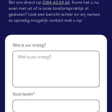
Bel ons direct op
0184-63 69 64
.
Komt het u nu
even niet uit of is onze tandartspraktijk al
gesloten? Laat een bericht achter en wij nemen
zo spoedig mogelijk contact met u op.
Wat is uw vraag?
Voornaam*