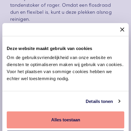
tandenstoker of rager. Omdat een flosdraad
dun en flexibel is, kunt u deze plekken alsnog
reinigen.
Schrijf u direct in
Deze website maakt gebruik van cookies
Om de gebruiksvriendelijkheid van onze website en
Hoe flos je je tanden op
diensten te optimaliseren maken wij gebruik van cookies.
de juiste manier?
Voor het plaatsen van sommige cookies hebben we
echter wel toestemming nodig.
Voordat u uw tanden flost, neemt u een
flosdraad van ongeveer 40 cm en wikkelt u deze
Details tonen
om uw middelvingers. Zorg ervoor dat het
draad gespannen is tussen de duim en
wijsvinger en duw deze tussen de achterste kies
Alles toestaan
en de kies daarvoor. Haal vervolgens het