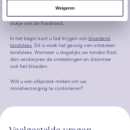
flosdraad heen en weer in een omhooggaande
Weigeren
beweging langs de kies en herhaal dit bij alle
tanden en kiezen, het liefst met een schoon
stukje van de flosdraad.
In het begin kunt u last krijgen van
bloedend
tandvlees
. Dit is vaak het gevolg van ontstoken
tandvlees. Wanneer u dagelijks uw tanden flost,
dan verdwijnen de ontstekingen en daarmee
ook het bloeden.
Wilt u een afspraak maken om uw
mondverzorging te controleren?
Veelgestelde vragen