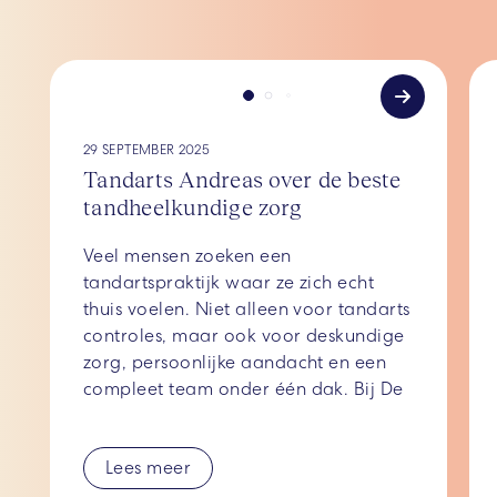
29 SEPTEMBER 2025
Tandarts Andreas over de beste
tandheelkundige zorg
Veel mensen zoeken een
tandartspraktijk waar ze zich echt
thuis voelen. Niet alleen voor tandarts
controles, maar ook voor deskundige
zorg, persoonlijke aandacht en een
compleet team onder één dak. Bij De
Gebitskliniek merken ze dat nieuwe
patiënten vaak verrast zijn door de
Lees meer
brede mogelijkheden die er onder
één dak beschikbaar zijn.