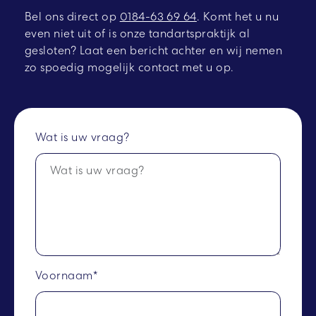
Bel ons direct op
0184-63 69 64
.
Komt het u nu
even niet uit of is onze tandartspraktijk al
gesloten? Laat een bericht achter en wij nemen
zo spoedig mogelijk contact met u op.
Wat is uw vraag?
Voornaam*