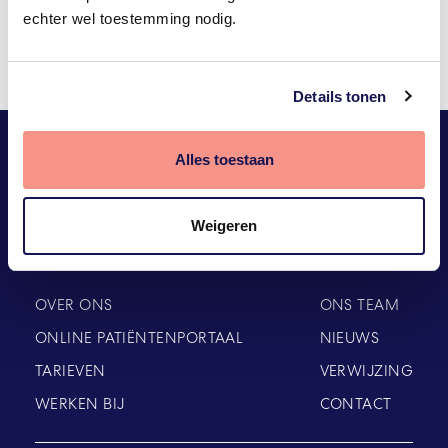
Alleen door van u te horen kunnen we onze
echter wel toestemming nodig.
service verbeteren.
Details tonen
Hoe was uw ervaring?
Alles toestaan
Weigeren
OVER ONS
ONS TEAM
ONLINE PATIËNTENPORTAAL
NIEUWS
TARIEVEN
VERWIJZING
WERKEN BIJ
CONTACT