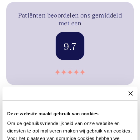
Patiënten beoordelen ons gemiddeld
met een
9.7
Bent u tevreden, of heeft u juist een
Deze website maakt gebruik van cookies
suggestie of opmerking over onze
dienstverlening, dan horen we dat heel
Om de gebruiksvriendelijkheid van onze website en
graag van u!
diensten te optimaliseren maken wij gebruik van cookies.
Voor het plaatsen van sommige cookies hebben we