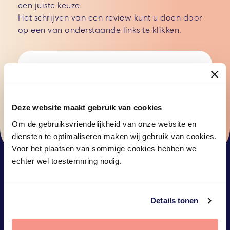
een juiste keuze.
Het schrijven van een review kunt u doen door
op een van onderstaande links te klikken.
Google
Zorgkaart Nederland
Deze website maakt gebruik van cookies
Alvast bedankt voor uw moeite, wij waarderen
het enorm van u te horen!
Om de gebruiksvriendelijkheid van onze website en
diensten te optimaliseren maken wij gebruik van cookies.
Voor het plaatsen van sommige cookies hebben we
echter wel toestemming nodig.
Details tonen
OVER ONS
ONS TEAM