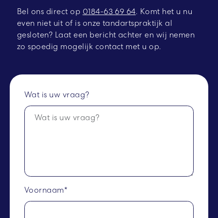
Bel ons direct op
0184-63 69 64
.
Komt het u nu
even niet uit of is onze tandartspraktijk al
gesloten? Laat een bericht achter en wij nemen
zo spoedig mogelijk contact met u op.
Wat is uw vraag?
Voornaam*