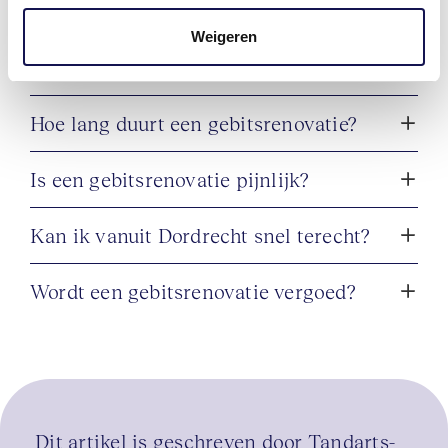
Veelgestelde vragen
kronen en bruggen. In haar vrije tijd 
brengt ze graag veel tijd door met 
Weigeren
haar zoontje en haar man. Vele jaren 
Wat kost een gebitsrenovatie?
ervaring als tandarts Extra interesse in 
porseleinen facings, kronen en 
Hoe lang duurt een gebitsrenovatie?
bruggen BIG: 
19930948602
Is een gebitsrenovatie pijnlijk?
Kan ik vanuit Dordrecht snel terecht?
Wordt een gebitsrenovatie vergoed?
Dit artikel is geschreven door Tandarts-