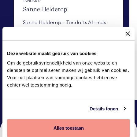
TANDARTS
Sanne Helderop
Sanne Helderop - Tandarts Al sinds 
haar studie tandheelkunde is tandarts 
Sanne werkzaam bij De Gebitskliniek, 
voor velen een bekend gezicht in de 
praktijk. Patiënten geven aan zich 
Deze website maakt gebruik van cookies
goed op hun gemak te voelen, omdat 
Om de gebruiksvriendelijkheid van onze website en
er goed geluisterd wordt en 
diensten te optimaliseren maken wij gebruik van cookies.
vervolgens een duidelijk 
Voor het plaatsen van sommige cookies hebben we
behandelplan wordt voorgesteld. 
Lees meer
echter wel toestemming nodig.
Sanne heeft liefde voor het vak 
waardoor zij graag totaalplannen 
maakt met extra oog voor de 
Details tonen
esthetiek van het gebit. Naast haar 
algemene tandartsbehandelingen 
heeft Sanne extra interesse in het 
Alles toestaan
aanmeten van porseleinen facings, 